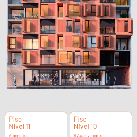
Piso
Piso
Nivel 11
Nivel 10
Ameneties
8 Apartamentos