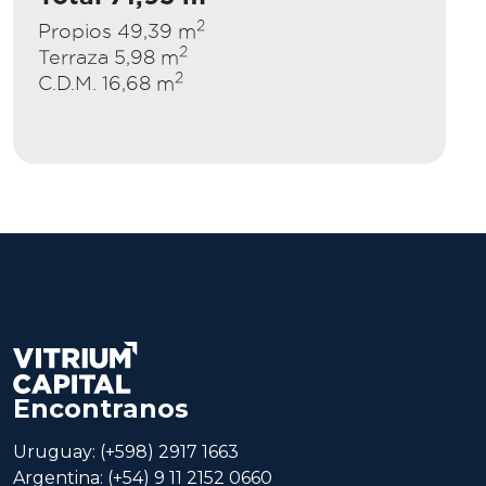
2
Propios 49,39 m
2
Terraza 5,98 m
2
C.D.M. 16,68 m
Encontranos
Uruguay: (+598) 2917 1663
Argentina: (+54) 9 11 2152 0660