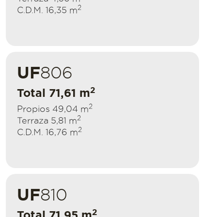
2
C.D.M. 16,35 m
UF
806
2
Total 71,61 m
2
Propios 49,04 m
2
Terraza 5,81 m
2
C.D.M. 16,76 m
UF
810
2
Total 71,95 m