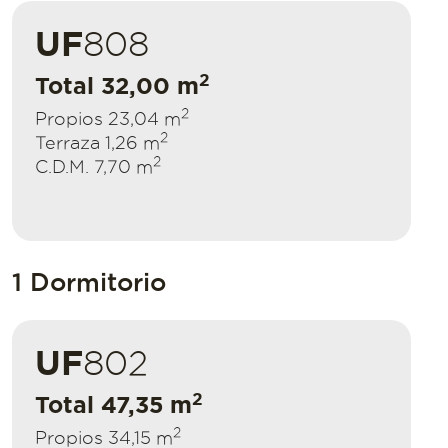
UF
808
2
Total 32,00 m
2
Propios 23,04 m
2
Terraza 1,26 m
2
C.D.M. 7,70 m
1 Dormitorio
UF
802
2
Total 47,35 m
2
Propios 34,15 m