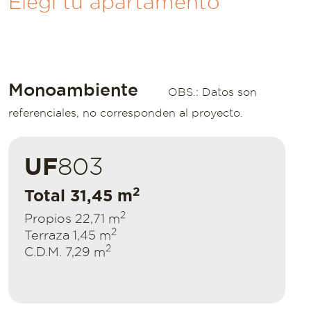
Elegí tu apartamento
Monoambiente
OBS.: Datos son
referenciales, no corresponden al proyecto.
UF
803
2
Total 31,45 m
2
Propios 22,71 m
2
Terraza 1,45 m
2
C.D.M. 7,29 m