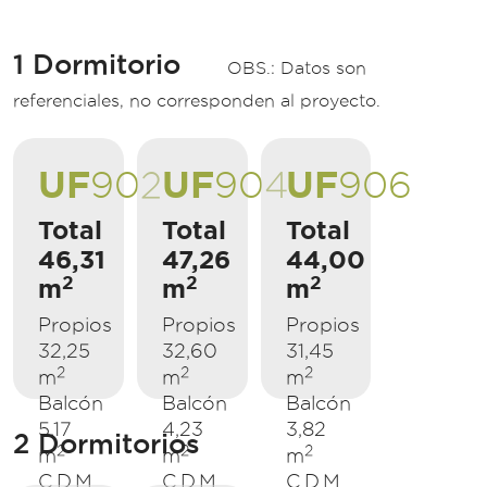
1 Dormitorio
OBS.: Datos son
referenciales, no corresponden al proyecto.
UF
UF
UF
902
904
906
Total
Total
Total
46,31
47,26
44,00
2
2
2
m
m
m
Propios
Propios
Propios
32,25
32,60
31,45
2
2
2
m
m
m
Balcón
Balcón
Balcón
5,17
4,23
3,82
2 Dormitorios
2
2
2
m
m
m
C.D.M.
C.D.M.
C.D.M.