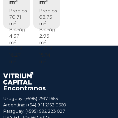
2
2
m
m
Propios
Propios
70,71
68,75
2
2
m
m
Balcón
Balcón
4,37
2,95
2
2
m
m
C.D.M.
C.D.M.
16,27
15,74
2
2
m
m
Encontranos
Uruguay: (+598) 2917 1663
Argentina: (+54) 9 11 2152 0660
Paraguay: (+595) 992 223 027
USA: (+1) 305 567 3373