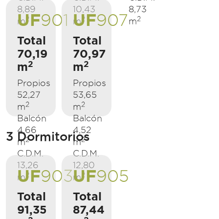
8,89
10,43
8,73
UF
UF
901
907
2
2
2
m
m
m
Total
Total
70,19
70,97
2
2
m
m
Propios
Propios
52,27
53,65
2
2
m
m
Balcón
Balcón
4,66
4,52
3 Dormitorios
2
2
m
m
C.D.M.
C.D.M.
13,26
12,80
UF
UF
903
905
2
2
m
m
Total
Total
91,35
87,44