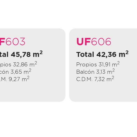
F
UF
603
606
2
2
tal 45,78 m
Total 42,36 m
2
2
pios 32,86 m
Propios 31,91 m
2
2
cón 3,65 m
Balcón 3,13 m
2
2
.M. 9,27 m
C.D.M. 7,32 m