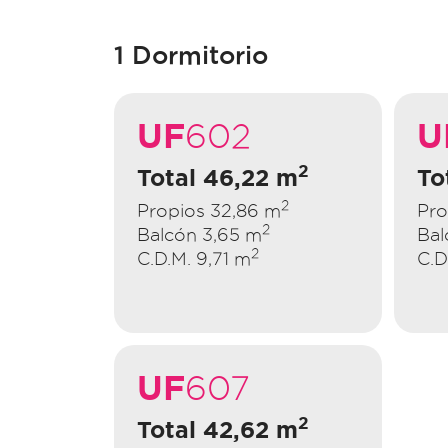
1 Dormitorio
UF
U
602
2
Total 46,22 m
To
2
Propios 32,86 m
Pro
2
Balcón 3,65 m
Bal
2
C.D.M. 9,71 m
C.D
UF
607
2
Total 42,62 m