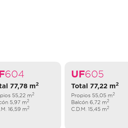
F
UF
604
605
2
2
tal 77,78 m
Total 77,22 m
2
2
pios 55,22 m
Propios 55,05 m
2
2
cón 5,97 m
Balcón 6,72 m
2
2
.M. 16,59 m
C.D.M. 15,45 m