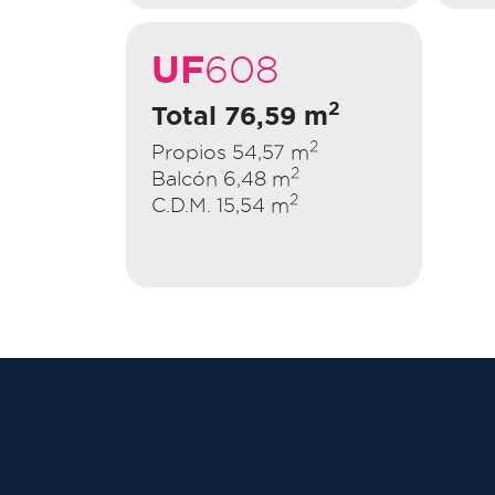
UF
608
2
Total 76,59 m
2
Propios 54,57 m
2
Balcón 6,48 m
2
C.D.M. 15,54 m