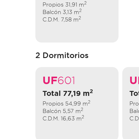
2
Propios 31,91 m
2
Balcón 3,13 m
2
C.D.M. 7,58 m
2 Dormitorios
UF
U
601
2
Total 77,19 m
To
2
Propios 54,99 m
Pro
2
Balcón 5,57 m
Bal
2
C.D.M. 16,63 m
C.D