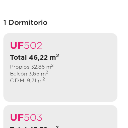
1 Dormitorio
UF
502
2
Total 46,22 m
2
Propios 32,86 m
2
Balcón 3,65 m
2
C.D.M. 9,71 m
UF
503
2